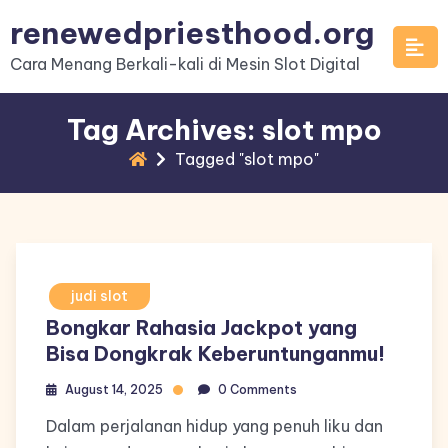
Skip
renewedpriesthood.org
to
Cara Menang Berkali-kali di Mesin Slot Digital
content
Tag Archives: slot mpo
Tagged "slot mpo"
judi slot
Bongkar Rahasia Jackpot yang
Bisa Dongkrak Keberuntunganmu!
August 14, 2025
0 Comments
Dalam perjalanan hidup yang penuh liku dan