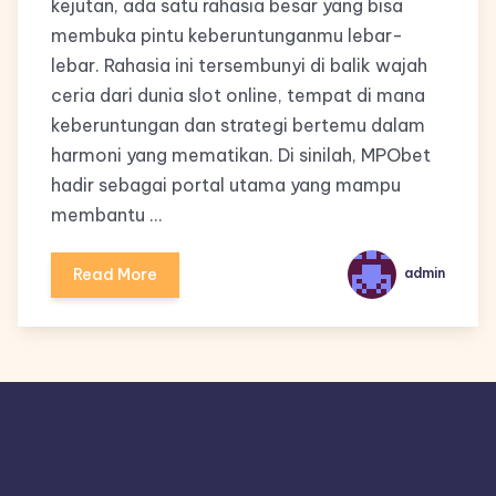
kejutan, ada satu rahasia besar yang bisa
membuka pintu keberuntunganmu lebar-
lebar. Rahasia ini tersembunyi di balik wajah
ceria dari dunia slot online, tempat di mana
keberuntungan dan strategi bertemu dalam
harmoni yang mematikan. Di sinilah, MPObet
hadir sebagai portal utama yang mampu
membantu …
Read More
admin