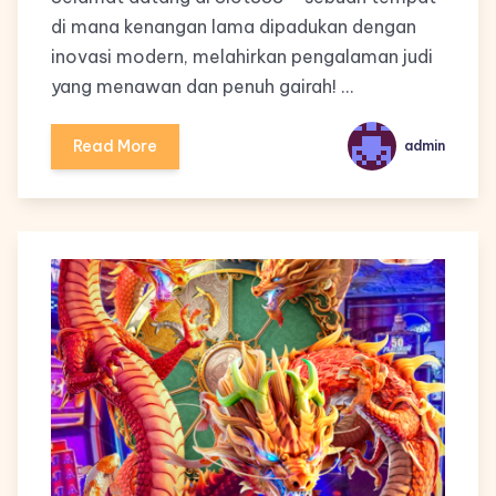
di mana kenangan lama dipadukan dengan
inovasi modern, melahirkan pengalaman judi
yang menawan dan penuh gairah! …
Read More
admin