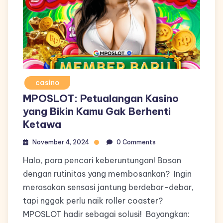
casino
MPOSLOT: Petualangan Kasino
yang Bikin Kamu Gak Berhenti
Ketawa
November 4, 2024
0 Comments
Halo, para pencari keberuntungan! Bosan
dengan rutinitas yang membosankan? Ingin
merasakan sensasi jantung berdebar-debar,
tapi nggak perlu naik roller coaster?
MPOSLOT hadir sebagai solusi! Bayangkan: