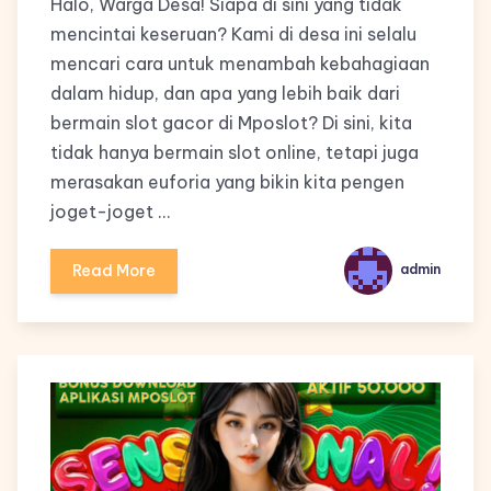
Halo, Warga Desa! Siapa di sini yang tidak
mencintai keseruan? Kami di desa ini selalu
mencari cara untuk menambah kebahagiaan
dalam hidup, dan apa yang lebih baik dari
bermain slot gacor di Mposlot? Di sini, kita
tidak hanya bermain slot online, tetapi juga
merasakan euforia yang bikin kita pengen
joget-joget …
Read More
admin