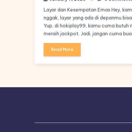
Layar dan Kesempatan Emas Hey, kamu! 
nggak, layar yang ada di depanmu bis
Yup, di hokiplay99, kamu cuma butuh 
meraih jackpot. Jadi, jangan cuma buat
Read More