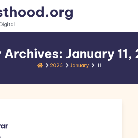
sthood.org
Digital
y Archives: January 11,
2026
January
11
ar
s