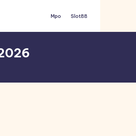
Mpo
Slot88
 2026